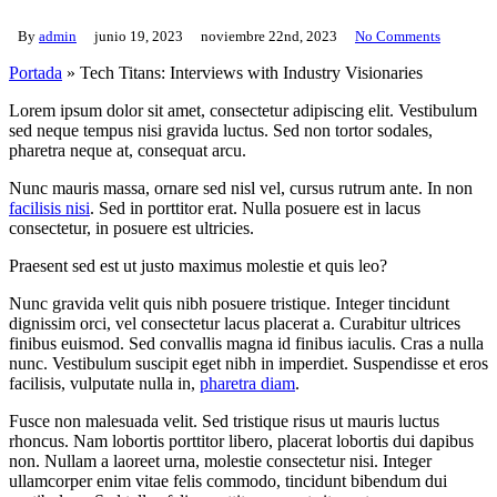
By
admin
junio 19, 2023
noviembre 22nd, 2023
No Comments
Portada
»
Tech Titans: Interviews with Industry Visionaries
Lorem ipsum dolor sit amet, consectetur adipiscing elit. Vestibulum
sed neque tempus nisi gravida luctus. Sed non tortor sodales,
pharetra neque at, consequat arcu.
Nunc mauris massa, ornare sed nisl vel, cursus rutrum ante. In non
facilisis nisi
. Sed in porttitor erat. Nulla posuere est in lacus
consectetur, in posuere est ultricies.
Praesent sed est ut justo maximus molestie et quis leo?
Nunc gravida velit quis nibh posuere tristique. Integer tincidunt
dignissim orci, vel consectetur lacus placerat a. Curabitur ultrices
finibus euismod. Sed convallis magna id finibus iaculis. Cras a nulla
nunc. Vestibulum suscipit eget nibh in imperdiet. Suspendisse et eros
facilisis, vulputate nulla in,
pharetra diam
.
Fusce non malesuada velit. Sed tristique risus ut mauris luctus
rhoncus. Nam lobortis porttitor libero, placerat lobortis dui dapibus
non. Nullam a laoreet urna, molestie consectetur nisi. Integer
ullamcorper enim vitae felis commodo, tincidunt bibendum dui