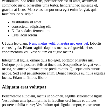
vestibulum. Sed tellus felis, porttitor nec est sit amet, accumsan
commodo justo. Phasellus urna tortor, hendrerit nec molestie et,
gravida at lacus. Maecenas tempor urna eget enim feugiat, quis
faucibus leo suscipit.
Vestibulum sit amet
consectetur adipiscing elit
Nulla sodales fermentum
Cras lacus lorem
Ut quis leo diam.
Nunc metus velit, pharetra nec eros vel
, lobortis
cursus ligula. Etiam sagittis dapibus metus, vel gravida risus
condimentum vel. Vestibulum eu augue mauris.
Integer nisl ligula, ornare quis leo eget, porttitor pharetra nisl.
Quisque porta posuere felis at tincidunt. Suspendisse feugiat velit
massa, sit amet vulputate nunc pretium quis. Quisque quis cursus
neque. Sed eget pellentesque enim. Donec faucibus eu nulla egestas
luctus. Etiam id finibus libero.
Aliquam erat volutpat
Pellentesque elit diam, mattis ut dolor eu, sagittis scelerisque ligula.
Vestibulum ante ipsum primis in faucibus orci luctus et ultrices
posuere cubilia curae; Vestibulum quis ligula tempor, consectetur