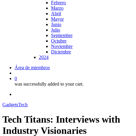
Febrero
Marzo
Abril
Mayor
Junio
Julio
Septiembre
Octubre
Noviembre
Diciembre
2024
Área de miembros
search
0
was successfully added to your cart.
x-
linkedin
youtube
twitter
Gadgets
Tech
Tech Titans: Interviews with
Industry Visionaries