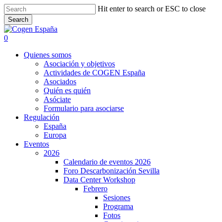
Skip
Hit enter to search or ESC to close
to
Search
main
Close
content
Search
search
0
Menu
Quienes somos
Asociación y objetivos
Actividades de COGEN España
Asociados
Quién es quién
Asóciate
Formulario para asociarse
Regulación
España
Europa
Eventos
2026
Calendario de eventos 2026
Foro Descarbonización Sevilla
Data Center Workshop
Febrero
Sesiones
Programa
Fotos