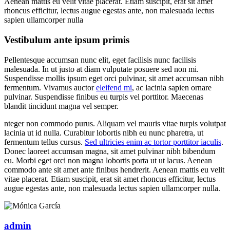
Aenean mattis eu velit vitae placerat. Etiam suscipit, erat sit amet
rhoncus efficitur, lectus augue egestas ante, non malesuada lectus
sapien ullamcorper nulla
Vestibulum ante ipsum primis
Pellentesque accumsan nunc elit, eget facilisis nunc facilisis
malesuada. In ut justo at diam vulputate posuere sed non mi.
Suspendisse mollis ipsum eget orci pulvinar, sit amet accumsan nibh
fermentum. Vivamus auctor
eleifend mi
, ac lacinia sapien ornare
pulvinar. Suspendisse finibus eu turpis vel porttitor. Maecenas
blandit tincidunt magna vel semper.
nteger non commodo purus. Aliquam vel mauris vitae turpis volutpat
lacinia ut id nulla. Curabitur lobortis nibh eu nunc pharetra, ut
fermentum tellus cursus.
Sed ultricies enim ac tortor porttitor iaculis
.
Donec laoreet accumsan magna, sit amet pulvinar nibh bibendum
eu. Morbi eget orci non magna lobortis porta ut ut lacus. Aenean
commodo ante sit amet ante finibus hendrerit. Aenean mattis eu velit
vitae placerat. Etiam suscipit, erat sit amet rhoncus efficitur, lectus
augue egestas ante, non malesuada lectus sapien ullamcorper nulla.
admin