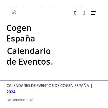
Skip
Portada
»
Eventos
»
Calendario de eventos 2024
to
Menu
main
search
content
Cogen
España
Calendario
de Eventos
.
CALENDARIO DE EVENTOS DE COGEN ESPAÑA |
2024
Documento PDF