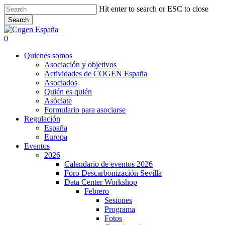
Skip
Hit enter to search or ESC to close
to
Search
main
Close
content
Search
search
0
Menu
Quienes somos
Asociación y objetivos
Actividades de COGEN España
Asociados
Quién es quién
Asóciate
Formulario para asociarse
Regulación
España
Europa
Eventos
2026
Calendario de eventos 2026
Foro Descarbonización Sevilla
Data Center Workshop
Febrero
Sesiones
Programa
Fotos