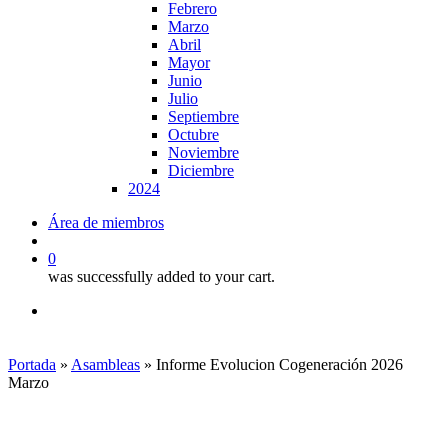
Febrero
Marzo
Abril
Mayor
Junio
Julio
Septiembre
Octubre
Noviembre
Diciembre
2024
Área de miembros
search
0
was successfully added to your cart.
x-
linkedin
youtube
twitter
Portada
»
Asambleas
»
Informe Evolucion Cogeneración 2026
Marzo