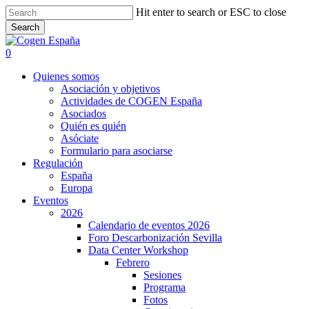
Skip
Hit enter to search or ESC to close
to
Search
main
Close
content
Search
search
0
Menu
Quienes somos
Asociación y objetivos
Actividades de COGEN España
Asociados
Quién es quién
Asóciate
Formulario para asociarse
Regulación
España
Europa
Eventos
2026
Calendario de eventos 2026
Foro Descarbonización Sevilla
Data Center Workshop
Febrero
Sesiones
Programa
Fotos