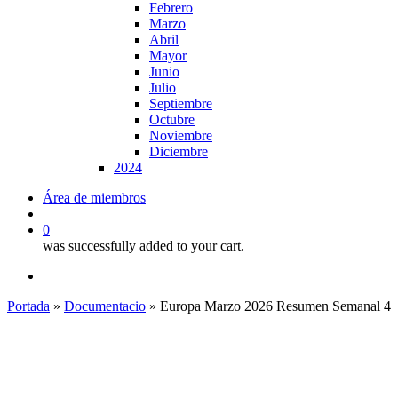
Febrero
Marzo
Abril
Mayor
Junio
Julio
Septiembre
Octubre
Noviembre
Diciembre
2024
Área de miembros
search
0
was successfully added to your cart.
x-
linkedin
youtube
twitter
Portada
»
Documentacio
»
Europa Marzo 2026 Resumen Semanal 4