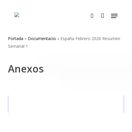
Skip
to
Menu
main
search
content
Portada
»
Documentacio
»
España Febrero 2026 Resumen
Semanal 1
Anexos