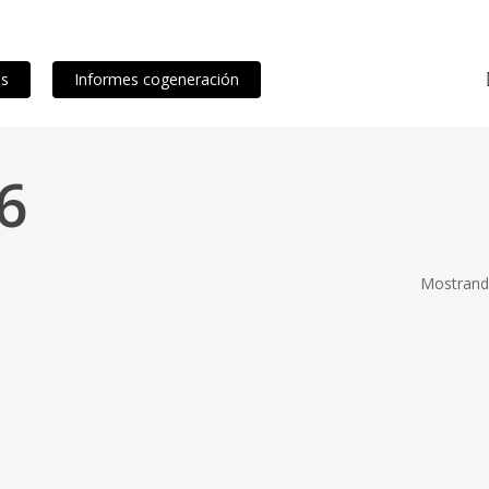
os
Informes cogeneración
6
Mostrando