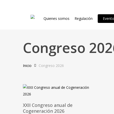
Skip
to
main
Quienes somos
Regulación
Event
content
Congreso 202
Hit enter to search or ESC to close
Inicio
Congreso 2026
Añadir Al Carrito
XXII Congreso anual de
Cogeneración 2026