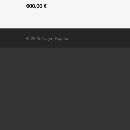
600,00
€
© 2026 Cogen España.