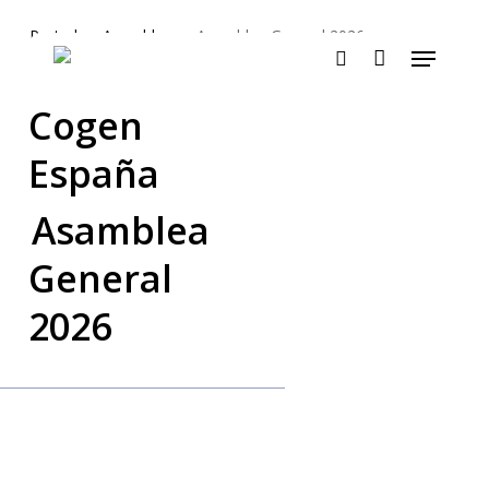
Skip
Portada
»
Asambleas
»
Asamblea General 2026
to
Menu
main
search
content
Cogen
España
Asamblea
General
2026