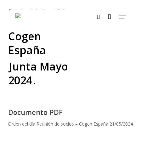
Skip
Portada
»
Junta Mayo 2024
to
Menu
main
search
content
Cogen
España
Junta Mayo
2024
.
Documento PDF
Orden del día Reunión de socios – Cogen España 21/05/2024