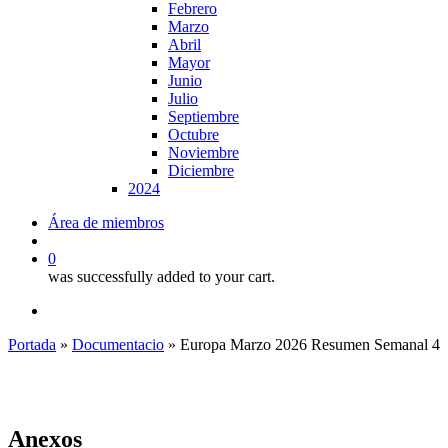
Febrero
Marzo
Abril
Mayor
Junio
Julio
Septiembre
Octubre
Noviembre
Diciembre
2024
Área de miembros
search
0
was successfully added to your cart.
x-
linkedin
youtube
twitter
Portada
»
Documentacio
»
Europa Marzo 2026 Resumen Semanal 4
Anexos