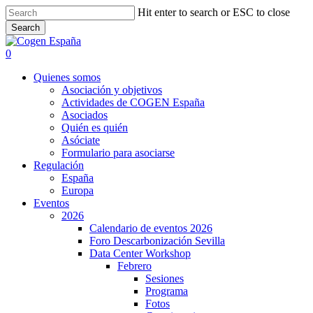
Skip
Hit enter to search or ESC to close
to
Search
main
Close
content
Search
search
0
Menu
Quienes somos
Asociación y objetivos
Actividades de COGEN España
Asociados
Quién es quién
Asóciate
Formulario para asociarse
Regulación
España
Europa
Eventos
2026
Calendario de eventos 2026
Foro Descarbonización Sevilla
Data Center Workshop
Febrero
Sesiones
Programa
Fotos