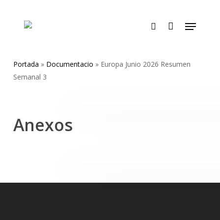
Skip
to
Menu
main
search
content
Portada
»
Documentacio
»
Europa Junio 2026 Resumen
Semanal 3
Anexos