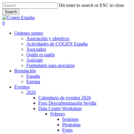
Skip
Hit enter to search or ESC to close
to
Close
Search
main
Close
Menu
content
Search
search
0
Menu
Quienes somos
Asociación y objetivos
Actividades de COGEN España
Asociados
Quién es quién
Asóciate
Formulario para asociarse
Regulación
España
Europa
Eventos
2026
Calendario de eventos 2026
Foro Descarbonización Sevilla
Data Center Workshop
Febrero
Sesiones
Programa
Fotos