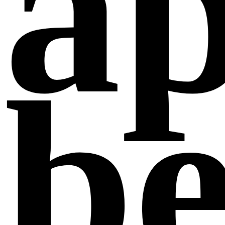
ap
be