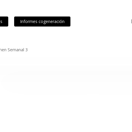
os
Informes cogeneración
men Semanal 3