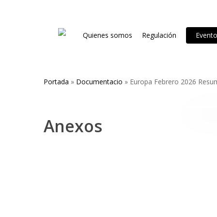
Skip
to
main
Quienes somos
Regulación
Event
content
Portada
»
Documentacio
»
Europa Febrero 2026 Resu
Hit enter to search or ESC to close
Anexos