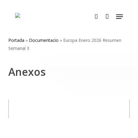
Skip
to
Menu
main
search
content
Portada
»
Documentacio
»
Europa Enero 2026 Resumen
Semanal 3
Anexos