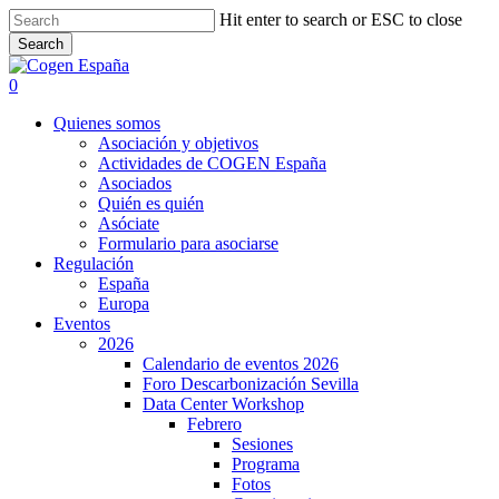
Skip
Hit enter to search or ESC to close
to
Search
main
Close
content
Search
search
0
Menu
Quienes somos
Asociación y objetivos
Actividades de COGEN España
Asociados
Quién es quién
Asóciate
Formulario para asociarse
Regulación
España
Europa
Eventos
2026
Calendario de eventos 2026
Foro Descarbonización Sevilla
Data Center Workshop
Febrero
Sesiones
Programa
Fotos