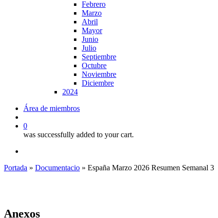
Febrero
Marzo
Abril
Mayor
Junio
Julio
Septiembre
Octubre
Noviembre
Diciembre
2024
Área de miembros
search
0
was successfully added to your cart.
x-
linkedin
youtube
twitter
Portada
»
Documentacio
»
España Marzo 2026 Resumen Semanal 3
Anexos