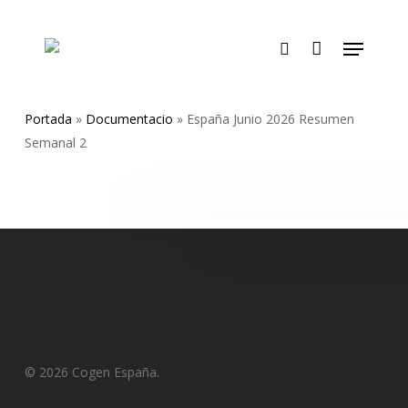
Skip
to
Menu
main
search
content
Portada
»
Documentacio
»
España Junio 2026 Resumen
Semanal 2
© 2026 Cogen España.