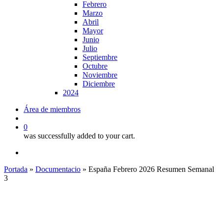
Febrero
Marzo
Abril
Mayor
Junio
Julio
Septiembre
Octubre
Noviembre
Diciembre
2024
Área de miembros
search
0
was successfully added to your cart.
x-
linkedin
youtube
twitter
Portada
»
Documentacio
»
España Febrero 2026 Resumen Semanal
3