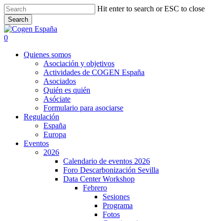
Skip
Hit enter to search or ESC to close
to
Search
main
Close
content
Search
search
0
Menu
Quienes somos
Asociación y objetivos
Actividades de COGEN España
Asociados
Quién es quién
Asóciate
Formulario para asociarse
Regulación
España
Europa
Eventos
2026
Calendario de eventos 2026
Foro Descarbonización Sevilla
Data Center Workshop
Febrero
Sesiones
Programa
Fotos